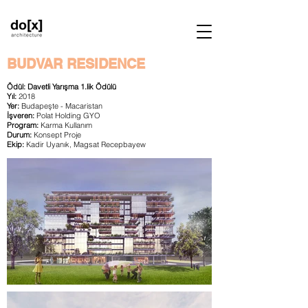
BUDVAR RESIDENCE
Ödül: Davetli Yarışma 1.lik Ödülü
Yıl:
2018
Yer:
Budapeşte - Macaristan
İşveren:
Polat Holding GYO
Program:
Karma Kullanım
Durum:
Konsept Proje
Ekip:
Kadir Uyanık, Magsat Recepbayew