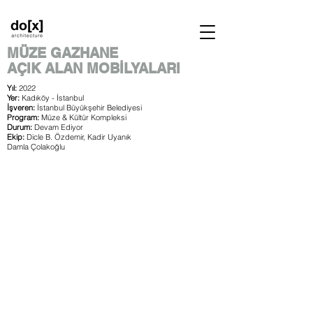
MÜZE GAZHANE
AÇIK ALAN MOBİLYALARI
Yıl:
2022
Yer:
Kadıköy - İstanbul
İşveren:
İstanbul Büyükşehir Belediyesi
Program:
Müze & Kültür Kompleksi
Durum:
Devam Ediyor
Ekip:
Dicle B. Özdemir, Kadir Uyanık
Damla Çolakoğlu