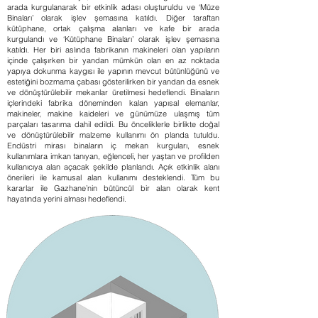
arada kurgulanarak bir etkinlik adası oluşturuldu ve ‘Müze
Binaları’ olarak işlev şemasına katıldı. Diğer taraftan
kütüphane, ortak çalışma alanları ve kafe bir arada
kurgulandı ve ‘Kütüphane Binaları’ olarak işlev şemasına
katıldı.
Her biri aslında fabrikanın makineleri olan yapıların
içinde çalışırken bir yandan mümkün olan en az noktada
yapıya dokunma kaygısı ile yapının mevcut bütünlüğünü ve
estetiğini bozmama çabası gösterilirken bir yandan da esnek
ve dönüştürülebilir mekanlar üretilmesi hedeflendi. Binaların
içlerindeki fabrika döneminden kalan yapısal elemanlar,
makineler, makine kaideleri ve günümüze ulaşmış tüm
parçaları tasarıma dahil edildi. Bu önceliklerle birlikte doğal
ve dönüştürülebilir malzeme kullanımı ön planda tutuldu.
Endüstri mirası binaların iç mekan kurguları, esnek
kullanımlara imkan tanıyan, eğlenceli, her yaştan ve profilden
kullanıcıya alan açacak şekilde planlandı. Açık etkinlik alanı
önerileri ile kamusal alan kullanımı desteklendi. Tüm bu
kararlar ile Gazhane’nin bütüncül bir alan olarak kent
hayatında yerini alması hedeflendi.