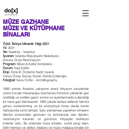
MÜZE GAZHANE
MÜZE VE KÜTÜPHANE
BİNALARI
Ödül: Türkiye Mimarlık Yıllığı 2021
Yıl:
2021
Yer:
Kadıköy - İstanbul
İşveren:
İstanbul Büyükşehir Belediyesi,
Gürsoy Grup Restorasyon
Program:
Müze & Kültür Kompleksi
Durum:
İnşa Edildi
Ekip:
Dicle B. Özdemir, Kadir Uyanık
Cansu Özay, Tuncay Güner, Damla Çolakoğlu
Fotoğraf:
Sena Özfiliz - Archilifography
1892 yılında Anadolu yakasının enerji ihtiyacını karşılamak
üzere kurulan Hasanpaşa Gazhanesi kömürün yakılarak gaz
üretildiği ve üretilen gazın ısınma ve aydınlanmada kullanıldığı
bir hava gazı fabrikasıdır. 1993 yılında tasfiye edilerek fabrika
görevi sonlandırılmış ve bir endüstriyel miras olarak kentin
hafızasında yerini almıştır.
İşlev planlaması yapılırken binaların
fabrika sürecindeki görevleri ve birbirleriyle olan ilişkileri,
restorasyon kararları ve günümüz ihtiyaçları belirleyici
kriterler oldu. Bu anlamda müze binaları, süreli sergi alanı,
bilim merkezi ve atölye, kitabevi ve müze mağaza binaları bir