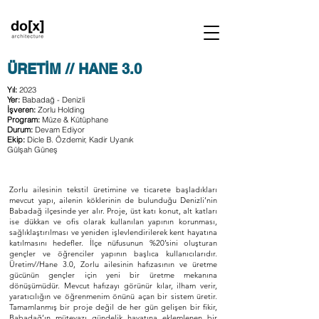
ÜRETİM // HANE 3.0
Yıl:
2023
Yer:
Babadağ - Denizli
İşveren:
Zorlu Holding
Program:
Müze & Kütüphane
Durum:
Devam Ediyor
Ekip:
Dicle B. Özdemir, Kadir Uyanık
Gülşah Güneş
Zorlu ailesinin tekstil üretimine ve ticarete başladıkları
mevcut yapı, ailenin köklerinin de bulunduğu Denizli’nin
Babadağ ilçesinde yer alır. Proje, üst katı konut, alt katları
ise dükkan ve ofis olarak kullanılan yapının korunması,
sağlıklaştırılması ve yeniden işlevlendirilerek kent hayatına
katılmasını hedefler. İlçe nüfusunun %20’sini oluşturan
gençler ve öğrenciler yapının başlıca kullanıcılarıdır.
Üretim//Hane 3.0, Zorlu ailesinin hafızasının ve üretme
gücünün gençler için yeni bir üretme mekanına
dönüşümüdür. Mevcut hafızayı görünür kılar, ilham verir,
yaratıcılığın ve öğrenmenim önünü açan bir sistem üretir.
Tamamlanmış bir proje değil de her gün gelişen bir fikir,
Babadağ’ın mütevazı gündelik hayatına eklemlenen bir